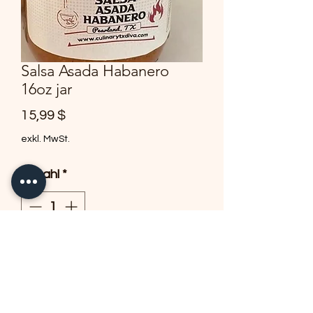
Salsa Asada Habanero
16oz jar
Preis
15,99 $
exkl. MwSt.
Anzahl
*
In den Warenkorb
16oz jar of delicous heat and