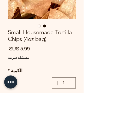
Small Housemade Tortilla
Chips (4oz bag)
السع
مستثناة ضريبة
الكمية
*
أضِف إلى العربة
4oz - small bag of freshly made