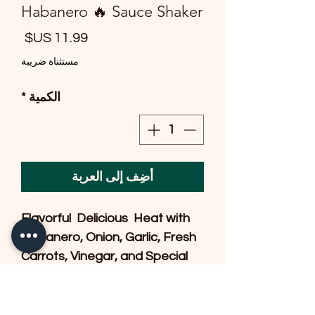
Habanero 🔥 Sauce Shaker
السع
مستثناة ضريبة
الكمية
*
أضِف إلى العربة
Flavorful  Delicious  Heat with 
Habanero, Onion, Garlic, Fresh 
Carrots, Vinegar, and Special 
Spices.  A little goes a long way 
& our Customers shake a 
couple of drops on our 