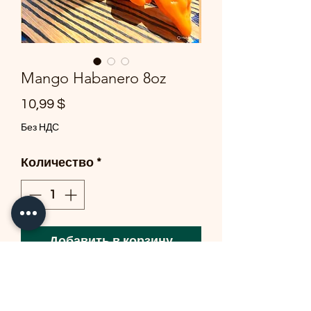
Mango Habanero 8oz
Цена
10,99 $
Без НДС
Количество
*
Добавить в корзину
Roasted Tomatillos -Mango-
habanero pepper-garlic-onion-