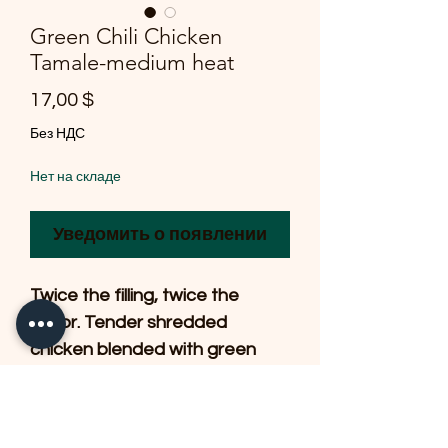
Green Chili Chicken
Tamale-medium heat
Цена
17,00 $
Без НДС
Нет на складе
Уведомить о появлении
Twice the filling, twice the
flavor. Tender shredded
chicken blended with green
chilis and savory seasonings,
wrapped in a delicate
handmade masa and