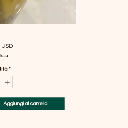
Prezzo
0 USD
clusa
ità
*
Aggiungi al carrello