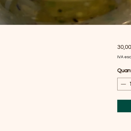
30,0
IVA es
Quant