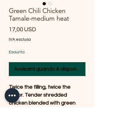
Green Chili Chicken
Tamale-medium heat
Prezzo
17,00 USD
IVA esclusa
Esaurito
Avvisami quando è disponibile
Twice the filling, twice the
flavor. Tender shredded
chicken blended with green
chilis and savory seasonings,
wrapped in a delicate
handmade masa and