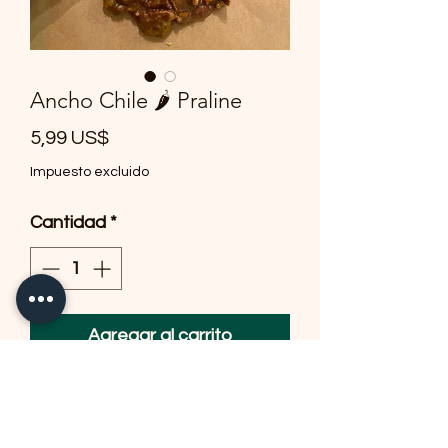
Ancho Chile 🌶️ Praline
Precio
5,99 US$
Impuesto excluido
Cantidad
*
Agregar al carrito
Delicious Handcrafted Pralines
made with roasted Texas